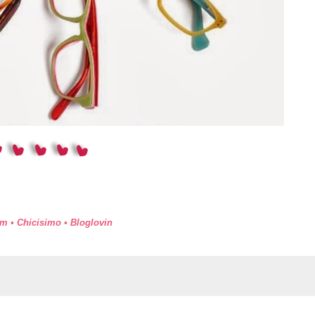
am
•
Chicisimo
•
Bloglovin