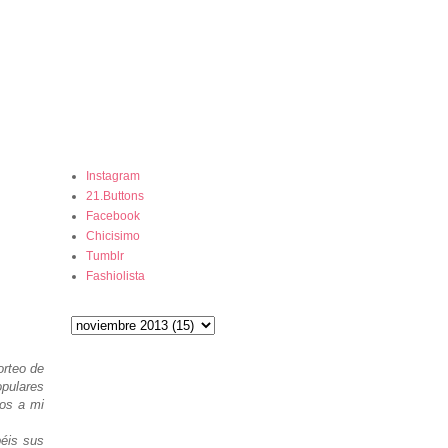
Instagram
21.Buttons
Facebook
Chicisimo
Tumblr
Fashiolista
orteo de
opulares
nos a mi
béis sus