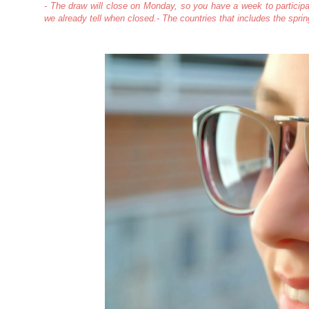
- The draw will close on Monday, so you have a week to particip
we already tell when closed.
- The countries that includes the spr