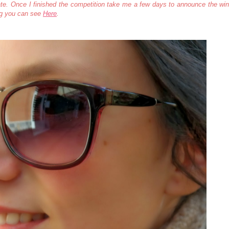
ate.
Once I finished the competition take me a few days to announce the win
ing you can see
Here
.