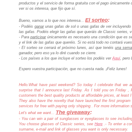
productos y el servicio de forma gratuita con el pago únicamente
ver si os interesa, que fijo que sí.
El sorteo
:
Bueno, vamos a lo que nos interesa...
- Podéis
ganar
unas gafas de sol o unas gafas de ver incluyendo
las gafas. Podéis elegir las gafas que queráis de Classic series, 
- Para
participar
únicamente es necesario una condición que es ser
y el link de las gafas que queréis. Si no está todo no contará vuest
- El sorteo se cerrará el próximo lunes, así que tenéis
una seman
ganador, pero eso ya lo diré cuando se cierre.
- Los países a los que incluye el sorteo los podéis ver
Aquí
, pero 
Espero vuestra participación, que no cuesta nada. ¡Feliz lunes!
Hello.
What have past weekend?
So today I celebrate that we a
surprise that I announce last Friday.
As I told you on Friday , 
customers the best quality products at affordable prices, at least I
They also have the novelty that have launched the first program o
services for free with paying only shipping .
For more information
The giveaway
:
Let's what we want...
- You can win a pair of sunglasses or eyeglasses to see includin
You choose glasses of Classic series, see
Here
.
- To enter a c
surname, e-mail and link of glasses you want is only necessary.