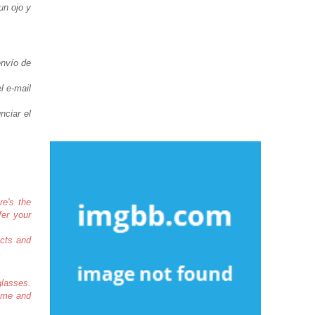
un ojo y
envío de
l e-mail
nciar el
re's the
fer your
ucts and
glasses.
name and