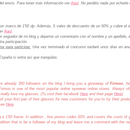
 del envío. Para tener más información ver
Aquí
. No perdéis nada por echarle 
 un marco de 1'50 dp. Además, 5 vales de descuento de un 50% y cubre el 
ver
Aquí
.
 seguidor de mi blog y dejarme un comentario con el nombre y un apellido, e
ra participación.
a para participar.
Una vez terminado el concurso tardaré unos días en anu
España sí entra así que tranquilas.
re already 300 followers on the blog I bring you a giveaway of
Firmoo
, he
Firmoo is one of the most popular online eyewear online stores.
Always of
 really love my glasses. (To visit their facebook
Here
and their page
Here
) .
f your first pair of free glasses for new customers for you to try their prod
 see
Here
.
g a 1'50 frame.
In addition , five promo codes 50% and covers the costs of 
ondition that is be a follower of my blog and leave me a comment with the 